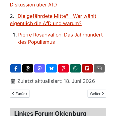
Diskussion über AfD
2.
"Die gefährdete Mitte" - Wer wählt
eigentlich die AfD und warum?
Pierre Rosanvallon: Das Jahrhundert
des Populismus
Zuletzt aktualisiert: 18. Juni 2026
Vorheriger Beitrag: Carolin Amlinger, Oliver Nachtwey: Zers
Nächster Beitra
Zurück
Weiter
Linkes Forum Oldenburg