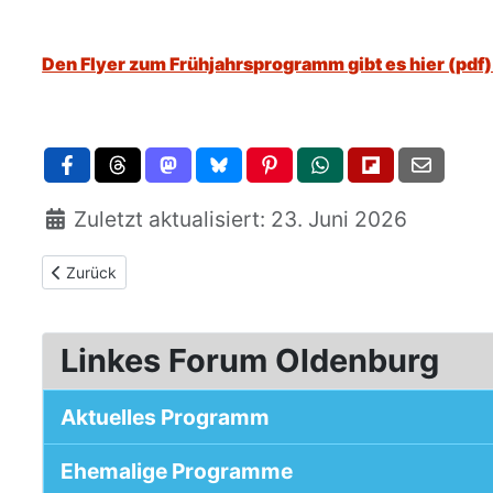
Den Flyer zum Frühjahrsprogramm gibt es hier (pdf)
Zuletzt aktualisiert: 23. Juni 2026
Vorheriger Beitrag: Herbst-/Winter-programm-2015-16 - Ter
Zurück
Linkes Forum Oldenburg
Aktuelles Programm
Ehemalige Programme