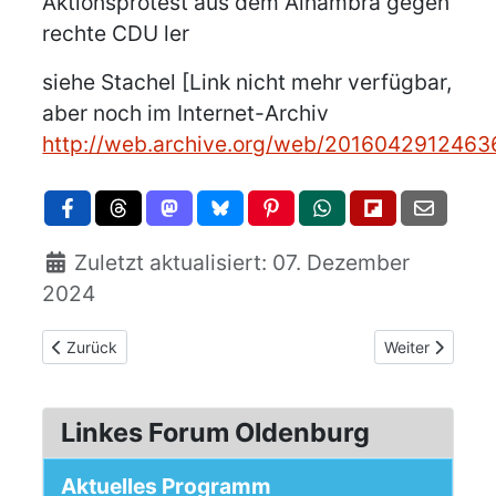
Aktionsprotest aus dem Alhambra gegen
rechte CDU ler
siehe Stachel [Link nicht mehr verfügbar,
aber noch im Internet-Archiv
http://web.archive.org/web/20160429124636
Zuletzt aktualisiert: 07. Dezember
2024
Vorheriger Beitrag: Digitalisierung, Klassenkampf, Revolution
Nächster Beitra
Zurück
Weiter
Linkes Forum Oldenburg
Aktuelles Programm