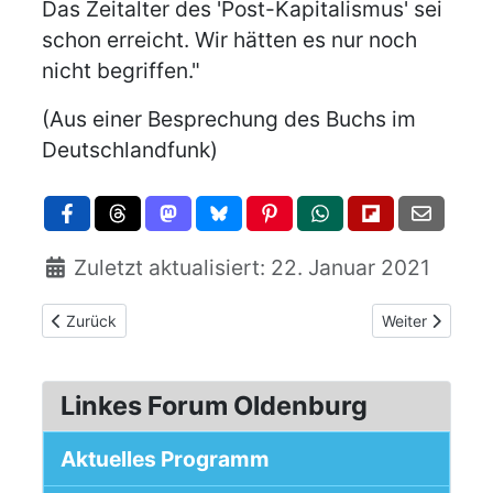
Das Zeitalter des 'Post-Kapitalismus' sei
schon erreicht. Wir hätten es nur noch
nicht begriffen."
(Aus einer Besprechung des Buchs im
Deutschlandfunk)
Zuletzt aktualisiert: 22. Januar 2021
Vorheriger Beitrag: 40 Jahre Alhambra - Eine Einladung, Herb
Nächster Beitra
Zurück
Weiter
Linkes Forum Oldenburg
Aktuelles Programm