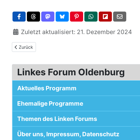
Zuletzt aktualisiert: 21. Dezember 2024
Vorheriger Beitrag: Axel Honneth: Der arbeitende Souverän (
Zurück
Linkes Forum Oldenburg
Aktuelles Programm
Ehemalige Programme
Themen des Linken Forums
Über uns, Impressum, Datenschutz