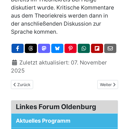
diskutiert wurde. Kritische Kommentare
aus dem Theoriekreis werden dann in
der anschließenden Diskussion zur
Sprache kommen.
Zuletzt aktualisiert: 07. November
2025
Vorheriger Beitrag: Film “The Other Side Of The River”
Nächster Beitra
Zurück
Weiter
Linkes Forum Oldenburg
Aktuelles Programm