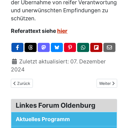
der Übernahme von reifer Verantwortung
und unerwünschten Empfindungen zu
schützen.
Referattext siehe
hier
Zuletzt aktualisiert: 07. Dezember
2024
Vorheriger Beitrag: Buchvorstellung: Yanis Varoufakis: Tech
Nächster Beitra
Zurück
Weiter
Linkes Forum Oldenburg
Aktuelles Programm