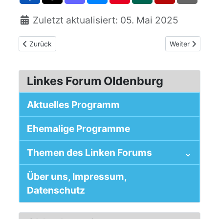
Zuletzt aktualisiert: 05. Mai 2025
Vorheriger Beitrag: Meereswasserspiegel 2000-2023
Nächster Beitra
Zurück
Weiter
Linkes Forum Oldenburg
Aktuelles Programm
Ehemalige Programme
Themen des Linken Forums
Über uns, Impressum,
Datenschutz