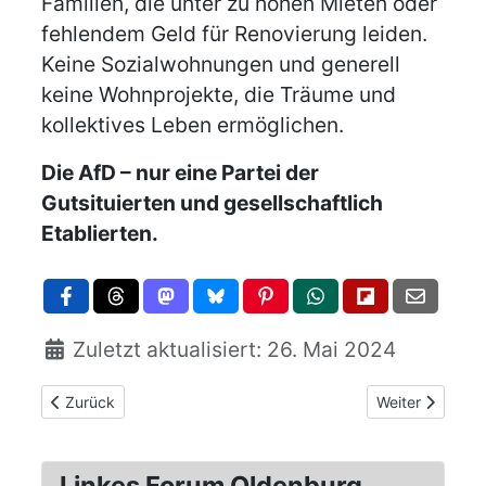
Familien, die unter zu hohen Mieten oder
fehlendem Geld für Renovierung leiden.
Keine Sozialwohnungen und generell
keine Wohnprojekte, die Träume und
kollektives Leben ermöglichen.
Die AfD – nur eine Partei der
Gutsituierten und gesellschaftlich
Etablierten.
Zuletzt aktualisiert: 26. Mai 2024
Vorheriger Beitrag: Aktion am 1. Juni in Brake: "Landwirtschaf
Nächster Beitra
Zurück
Weiter
Linkes Forum Oldenburg