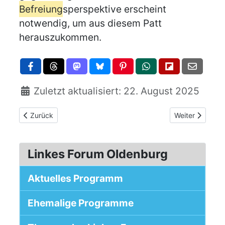
Befreiung
sperspektive erscheint
notwendig, um aus diesem Patt
herauszukommen.
Zuletzt aktualisiert: 22. August 2025
Vorheriger Beitrag: Vortrag und Diskussion: Wirtschaftswa
Nächster Beitra
Zurück
Weiter
Linkes Forum Oldenburg
Aktuelles Programm
Ehemalige Programme